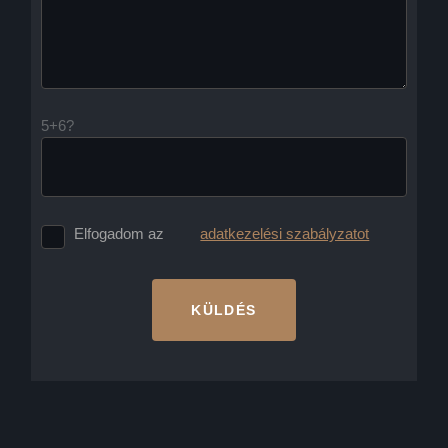
5+6?
Elfogadom az
adatkezelési szabályzatot
KÜLDÉS