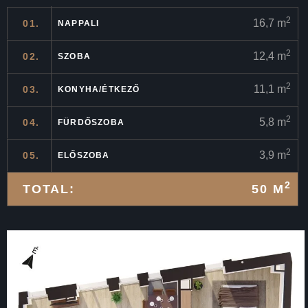
2
16,7 m
01.
NAPPALI
2
12,4 m
02.
SZOBA
2
11,1 m
03.
KONYHA/ÉTKEZŐ
2
5,8 m
04.
FÜRDŐSZOBA
2
3,9 m
05.
ELŐSZOBA
2
TOTAL:
50 M