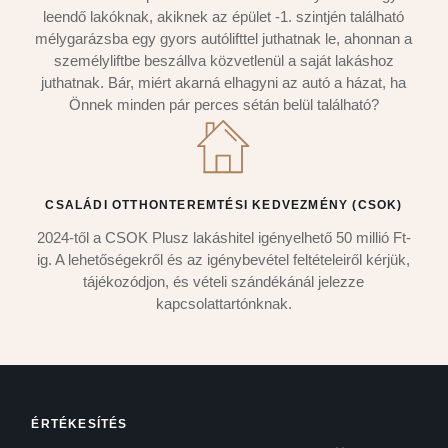
leendő lakóknak, akiknek az épület -1. szintjén található
mélygarázsba egy gyors autólifttel juthatnak le, ahonnan a
személyliftbe beszállva közvetlenül a saját lakáshoz
juthatnak. Bár, miért akarná elhagyni az autó a házat, ha
Önnek minden pár perces sétán belül található?
CSALÁDI OTTHONTEREMTÉSI KEDVEZMÉNY (CSOK)
2024-től a CSOK Plusz lakáshitel igényelhető 50 millió Ft-
ig. A lehetőségekről és az igénybevétel feltételeiről kérjük,
tájékozódjon, és vételi szándékánál jelezze
kapcsolattartónknak.
ÉRTÉKESÍTÉS