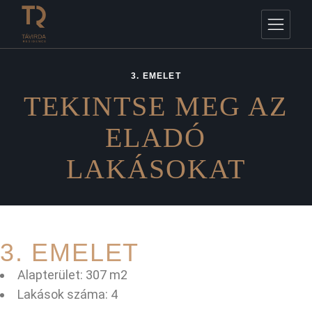
3. EMELET
TEKINTSE MEG AZ
ELADÓ
LAKÁSOKAT
3. EMELET
Alapterület: 307 m2
Lakások száma: 4