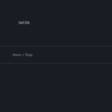
Skip
to
the
content
INFÓK
Home
Shop