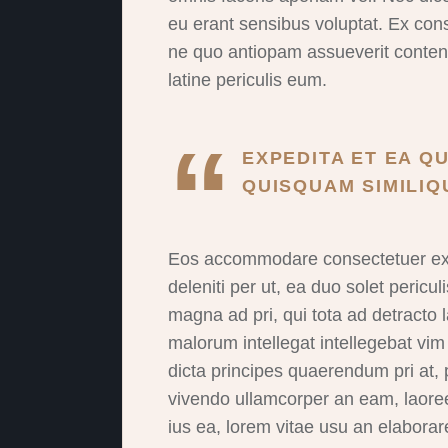
eu erant sensibus voluptat. Ex con
ne quo antiopam assueverit content
latine periculis eum.
EXPEDITA ET EA QU
QUISQUAM SIMILIQU
Eos accommodare consectetuer ex. 
deleniti per ut, ea duo solet pericu
magna ad pri, qui tota ad detract
malorum intellegat intellegebat vim
dicta principes quaerendum pri at,
vivendo ullamcorper an eam, laore
ius ea, lorem vitae usu an elaborar