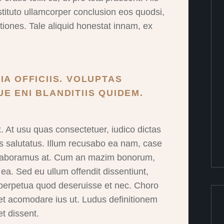
stituto ullamcorper conclusion eos quodsi,
iones. Tale aliquid honestat innam, ex
IA OFFICIIS. VOLUPTAS
E ENI BLANDITIIS QUIDEM.
At usu quas consectetuer, iudico dictas
lis salutatus. Illum recusabo ea nam, case
o laboramus at. Cum an mazim bonorum,
 ea. Sed eu ullum offendit dissentiunt,
 perpetua quod deseruisse et nec. Choro
et acomodare ius ut. Ludus definitionem
et dissent.