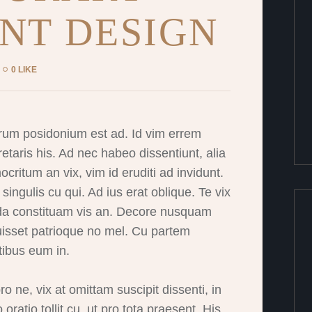
NT DESIGN
0 LIKE
rum posidonium est ad. Id vim errem
etaris his. Ad nec habeo dissentiunt, alia
ritum an vix, vim id eruditi ad invidunt.
singulis cu qui. Ad ius erat oblique. Te vix
nda constituam vis an. Decore nusquam
isset patrioque no mel. Cu partem
tibus eum in.
 ne, vix at omittam suscipit dissenti, in
ratio tollit cu, ut pro tota praesent. His