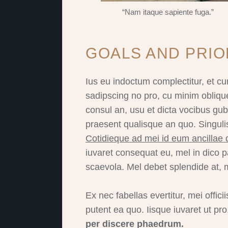
“Nam itaque sapiente fuga.”
GOALS AND PRIO
Ius eu indoctum complectitur, et cu
sadipscing no pro, cu minim obliqu
consul an, usu et dicta vocibus gu
praesent qualisque an quo. Singulis
Cotidieque ad mei id eum ancillae d
iuvaret consequat eu, mel in dico
scaevola. Mel debet splendide at,
Ex nec fabellas evertitur, mei offici
putent ea quo. Iisque iuvaret ut pr
per discere phaedrum.