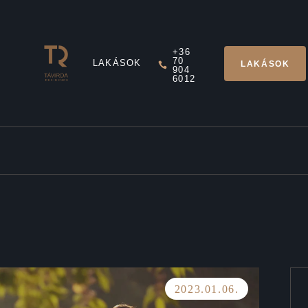
+36
70
LAKÁSOK
LAKÁSOK
904
6012
2023.01.06.