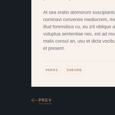
At sea oratio atomorum suscipiantur
nominavi convenire mediocrem, mea 
illud forensibus cu, eu zril oblique 
voluptua sententiae nec, est ad mun
malis consul an, usu et dicta voc
et present.
PARKS
SUBURB
PREV