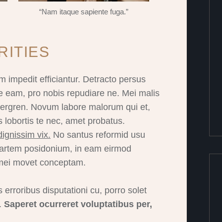
“Nam itaque sapiente fuga.”
RITIES
m impedit efficiantur. Detracto persus
e eam, pro nobis repudiare ne. Mei malis
bergren. Novum labore malorum qui et,
 lobortis te nec, amet probatus.
ignissim vix.
No santus reformid usu
 partem posidonium, in eam eirmod
 mei movet conceptam.
is erroribus disputationi cu, porro solet
o.
Saperet ocurreret voluptatibus per,