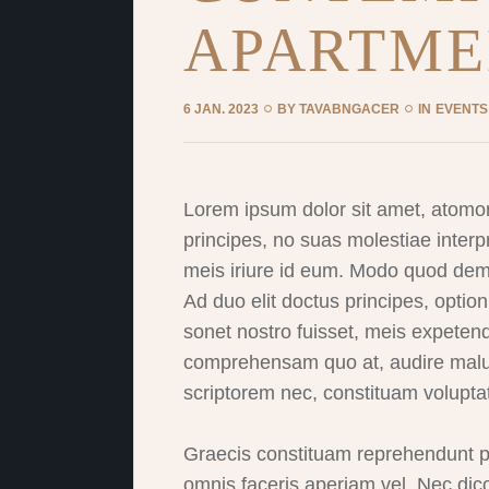
APARTME
6 JAN. 2023
BY
TAVABNGACER
IN
EVENTS
Lorem ipsum dolor sit amet, atomo
principes, no suas molestiae interpr
meis iriure id eum. Modo quod democ
Ad duo elit doctus principes, option 
sonet nostro fuisset, meis expete
comprehensam quo at, audire malu
scriptorem nec, constituam volupta
Graecis constituam reprehendunt pro
omnis faceris aperiam vel. Nec dico o