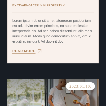
BY
TAVABNGACER
IN
PROPERTY
Lorem ipsum dolor sit amet, atomorum posidonium
est ad. Id vim errem principes, no suas molestiae
interpretaris his. Ad nec habeo dissentiunt, alia meis
iriure id eum. Modo quod democritum an vix, vim id
eruditi ad invidunt. Ad duo elit doc
READ MORE
2023.01.10.