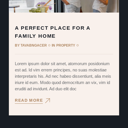
A PERFECT PLACE FOR A
FAMILY HOME
BY
TAVABNGACER
IN
PROPERTY
Lorem ipsum dolor sit amet, atomorum posidonium
est ad. Id vim errem principes, no suas molestiae
interpretaris his. Ad nec habeo dissentiunt, alia meis
iriure id eum. Modo quod democritum an vix, vim id
eruditi ad invidunt. Ad duo elit doc
READ MORE