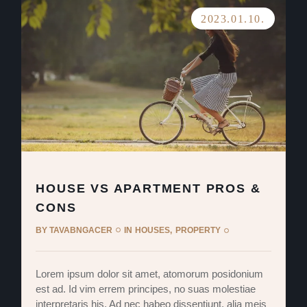
2023.01.10.
HOUSE VS APARTMENT PROS &
CONS
BY
TAVABNGACER
IN
HOUSES
PROPERTY
Lorem ipsum dolor sit amet, atomorum posidonium
est ad. Id vim errem principes, no suas molestiae
interpretaris his. Ad nec habeo dissentiunt, alia meis