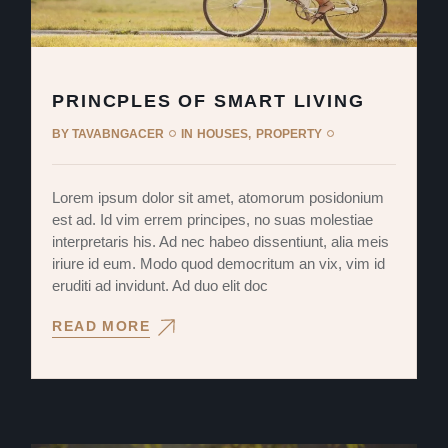
PRINCPLES OF SMART LIVING
BY
TAVABNGACER
IN
HOUSES
PROPERTY
Lorem ipsum dolor sit amet, atomorum posidonium
est ad. Id vim errem principes, no suas molestiae
interpretaris his. Ad nec habeo dissentiunt, alia meis
iriure id eum. Modo quod democritum an vix, vim id
eruditi ad invidunt. Ad duo elit doc
READ MORE