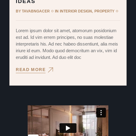
IDEAS
BY
TAVABNGACER
IN
INTERIOR DESIGN
PROPERTY
Lorem ipsum dolor sit amet, atomorum posidonium
est ad. Id vim errem principes, no suas molestiae
interpretaris his. Ad nec habeo dissentiunt, alia meis
iriure id eum. Modo quod democritum an vix, vim id
eruditi ad invidunt. Ad duo elit doc
READ MORE