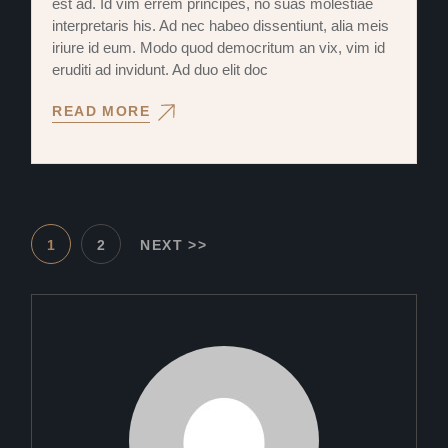
est ad. Id vim errem principes, no suas molestiae
interpretaris his. Ad nec habeo dissentiunt, alia meis
iriure id eum. Modo quod democritum an vix, vim id
eruditi ad invidunt. Ad duo elit doc
READ MORE
BEJEGYZÉSEK
1
2
NEXT >>
LAPOZÁSA