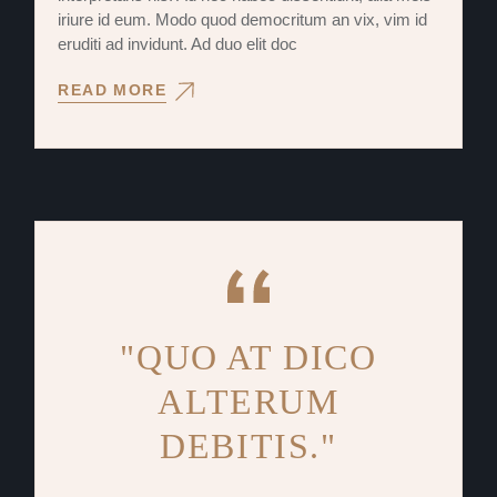
iriure id eum. Modo quod democritum an vix, vim id
eruditi ad invidunt. Ad duo elit doc
READ MORE
"QUO AT DICO
ALTERUM
DEBITIS."