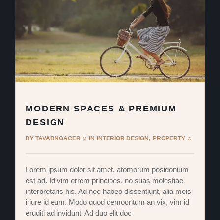
MODERN SPACES & PREMIUM
DESIGN
BY
TAVABNGACER
IN
INTERIOR DESIGN
PROPERTY
Lorem ipsum dolor sit amet, atomorum posidonium
est ad. Id vim errem principes, no suas molestiae
interpretaris his. Ad nec habeo dissentiunt, alia meis
iriure id eum. Modo quod democritum an vix, vim id
eruditi ad invidunt. Ad duo elit doc