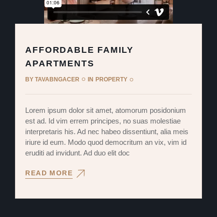
AFFORDABLE FAMILY
APARTMENTS
BY
TAVABNGACER
IN
PROPERTY
Lorem ipsum dolor sit amet, atomorum posidonium
est ad. Id vim errem principes, no suas molestiae
interpretaris his. Ad nec habeo dissentiunt, alia meis
iriure id eum. Modo quod democritum an vix, vim id
eruditi ad invidunt. Ad duo elit doc
READ MORE