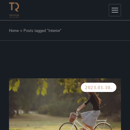
Skip
to
the
content
Home
Posts tagged "Interior"
2023.01.10.