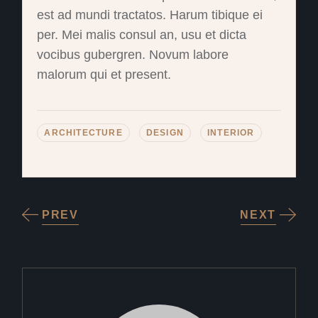
est ad mundi tractatos. Harum tibique ei
per. Mei malis consul an, usu et dicta
vocibus gubergren. Novum labore
malorum qui et present.
ARCHITECTURE
DESIGN
INTERIOR
PREV
NEXT