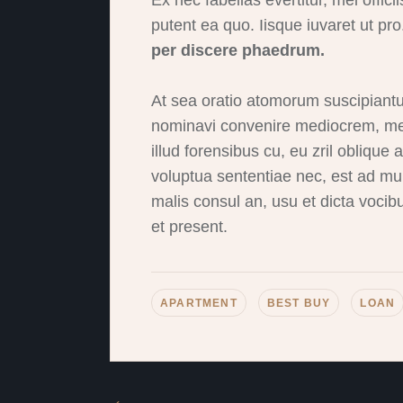
Ex nec fabellas evertitur, mei offici
putent ea quo. Iisque iuvaret ut pr
per discere phaedrum.
At sea oratio atomorum suscipiantur
nominavi convenire mediocrem, mea 
illud forensibus cu, eu zril oblique 
voluptua sententiae nec, est ad mun
malis consul an, usu et dicta voc
et present.
APARTMENT
BEST BUY
LOAN