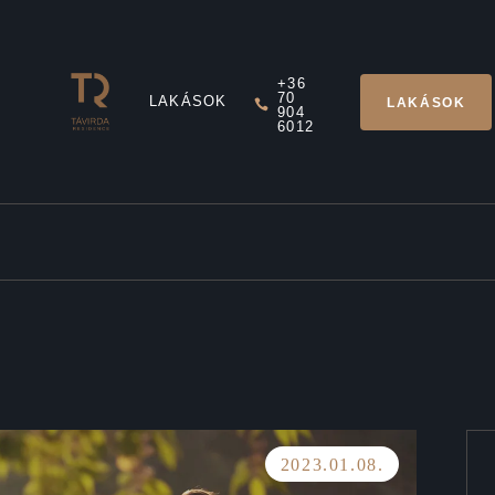
+36
70
LAKÁSOK
LAKÁSOK
904
6012
2023.01.08.