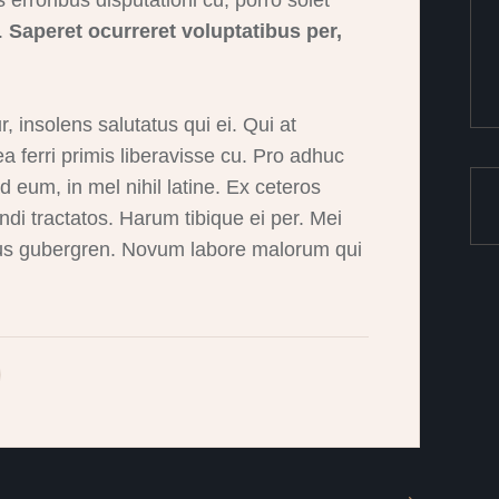
is erroribus disputationi cu, porro solet
o.
Saperet ocurreret voluptatibus per,
, insolens salutatus qui ei. Qui at
ferri primis liberavisse cu. Pro adhuc
ad eum, in mel nihil latine. Ex ceteros
di tractatos. Harum tibique ei per. Mei
ibus gubergren. Novum labore malorum qui