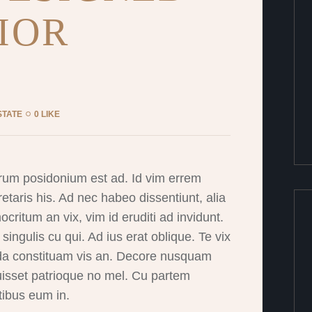
IOR
STATE
0 LIKE
rum posidonium est ad. Id vim errem
etaris his. Ad nec habeo dissentiunt, alia
ritum an vix, vim id eruditi ad invidunt.
singulis cu qui. Ad ius erat oblique. Te vix
nda constituam vis an. Decore nusquam
isset patrioque no mel. Cu partem
tibus eum in.