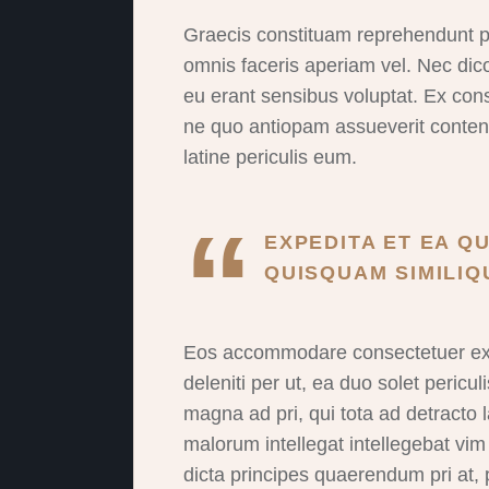
Graecis constituam reprehendunt pro
omnis faceris aperiam vel. Nec dico o
eu erant sensibus voluptat. Ex con
ne quo antiopam assueverit content
latine periculis eum.
EXPEDITA ET EA QU
QUISQUAM SIMILIQU
Eos accommodare consectetuer ex. 
deleniti per ut, ea duo solet pericu
magna ad pri, qui tota ad detract
malorum intellegat intellegebat vim
dicta principes quaerendum pri at,