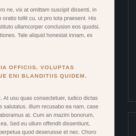
 ne, vix at omittam suscipit dissenti, in
ratio tollit cu, ut pro tota praesent. His
stituto ullamcorper conclusion eos quodsi,
iones. Tale aliquid honestat innam, ex
IA OFFICIIS. VOLUPTAS
E ENI BLANDITIIS QUIDEM.
At usu quas consectetuer, iudico dictas
lis salutatus. Illum recusabo ea nam, case
o laboramus at. Cum an mazim bonorum,
 ea. Sed eu ullum offendit dissentiunt,
 perpetua quod deseruisse et nec. Choro