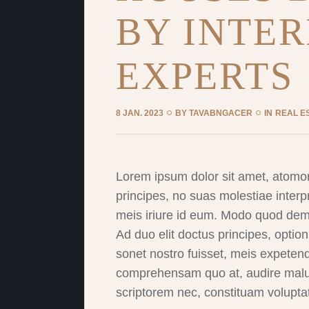
BY INTER
EXPERTS
8 JAN. 2023
BY
TAVABNGACER
IN
REAL E
Lorem ipsum dolor sit amet, atomo
principes, no suas molestiae interpr
meis iriure id eum. Modo quod democ
Ad duo elit doctus principes, option 
sonet nostro fuisset, meis expete
comprehensam quo at, audire malu
scriptorem nec, constituam volupta