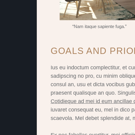
“Nam itaque sapiente fuga.”
GOALS AND PRIO
Ius eu indoctum complectitur, et cu
sadipscing no pro, cu minim obliqu
consul an, usu et dicta vocibus gu
praesent qualisque an quo. Singulis
Cotidieque ad mei id eum ancillae d
iuvaret consequat eu, mel in dico
scaevola. Mel debet splendide at,