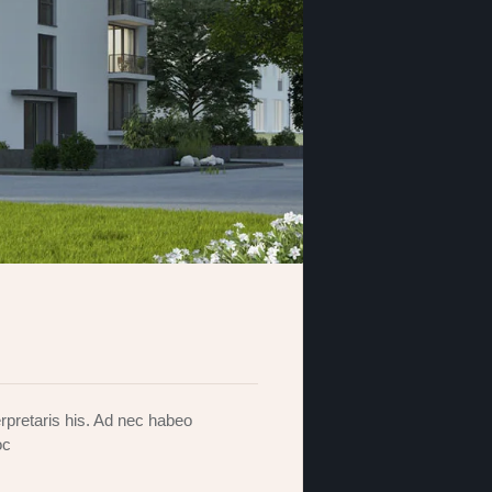
rpretaris his. Ad nec habeo
oc