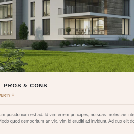
T PROS & CONS
PERTY
m posidonium est ad. Id vim errem principes, no suas molestiae inte
 Modo quod democritum an vix, vim id eruditi ad invidunt. Ad duo elit d