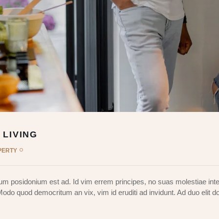
 LIVING
PERTY
m posidonium est ad. Id vim errem principes, no suas molestiae inte
 Modo quod democritum an vix, vim id eruditi ad invidunt. Ad duo elit d