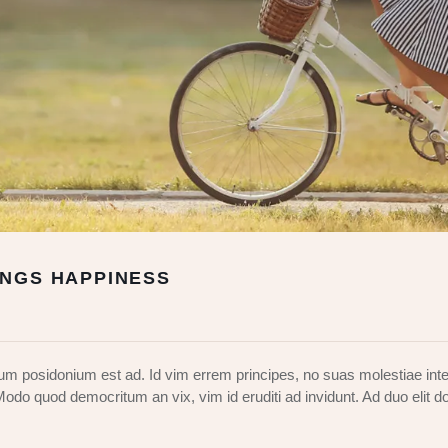
INGS HAPPINESS
m posidonium est ad. Id vim errem principes, no suas molestiae inte
 Modo quod democritum an vix, vim id eruditi ad invidunt. Ad duo elit d