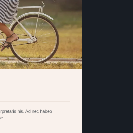
rpretaris his. Ad nec habeo
oc