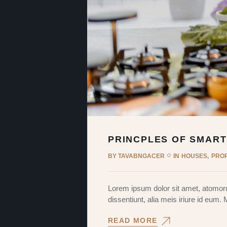
PRINCPLES OF SMART
BY
TAVABNGACER
IN
HOUSES
PRO
Lorem ipsum dolor sit amet, atomoru
dissentiunt, alia meis iriure id eum.
READ MORE