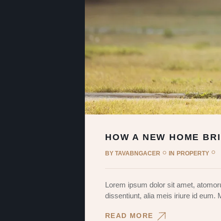
HOW A NEW HOME BR
BY
TAVABNGACER
IN
PROPERTY
Lorem ipsum dolor sit amet, atomoru
dissentiunt, alia meis iriure id eum.
READ MORE