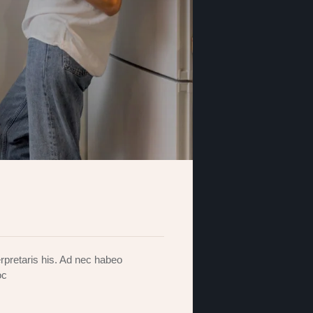
rpretaris his. Ad nec habeo
oc