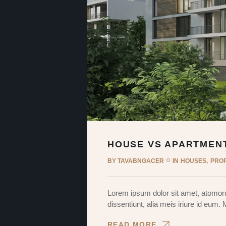
HOUSE VS APARTMEN
BY
TAVABNGACER
IN
HOUSES
PRO
Lorem ipsum dolor sit amet, atomoru
dissentiunt, alia meis iriure id eum.
READ MORE