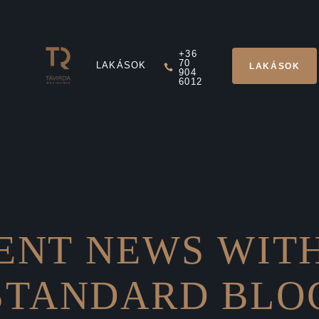
+36
70
LAKÁSOK
LAKÁSOK
904
6012
ENT NEWS WIT
STANDARD BLO