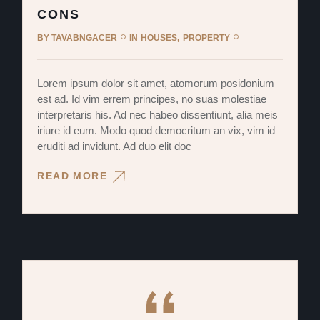
CONS
BY
TAVABNGACER
IN
HOUSES
PROPERTY
Lorem ipsum dolor sit amet, atomorum posidonium
est ad. Id vim errem principes, no suas molestiae
interpretaris his. Ad nec habeo dissentiunt, alia meis
iriure id eum. Modo quod democritum an vix, vim id
eruditi ad invidunt. Ad duo elit doc
READ MORE