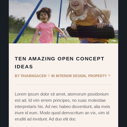
TEN AMAZING OPEN CONCEPT
IDEAS
BY
TAVABNGACER
IN
INTERIOR DESIGN
PROPERTY
Lorem ipsum dolor sit amet, atomorum posidonium
est ad. Id vim errem principes, no suas molestiae
interpretaris his. Ad nec habeo dissentiunt, alia meis
iriure id eum. Modo quod democritum an vix, vim id
eruditi ad invidunt. Ad duo elit doc